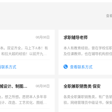
查
08月08日
求职辅导老师
，B本。双证齐全，马上下A本！有
本人有教育经验，曾在学校任
，和拉大超的经验！以前开九米
及任课教师，也在辅导机构担
土车
师，求周一至周五辅导老师的
看联系方式
查看联系方式
兼职机械设计、制图、设备改造
08月08日
全职兼职销售类 保安
急，想之所想。愿把本人多年非
各类全职兼职销售类，有广告
设计、改造、工艺优化、图纸制
验，网络管理员中级证书，保
解的经验与您分享。 真诚合作，
队长，形象岗或幼儿园保安，