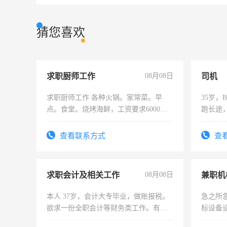
猜您喜欢
求职厨师工作
08月08日
司机
求职厨师工作 各种火锅。家常菜。早
35岁
点。食堂。烧烤海鲜，工资要求6000以
跑长途
上
六，渣
查看联系方式
查
求职会计及相关工作
08月08日
本人 37岁，会计大专毕业，做账报税。
急之所
欲求一份全职会计等财务类工作。有会
标设备
计证
作和分