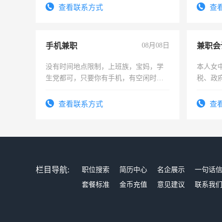
结识有
查看联系方式
查
手机兼职
08月08日
兼职会
没有时间地点限制，上班族，宝妈，学
本人女
生党都可，只要你有手机，有空闲时
税、政
间，一单一结，一天二三十不成问题，
为各类
勤快的四五十，每天挣零花钱没问题！
务，财
查看联系方式
查
作
栏目导航:
职位搜索
简历中心
名企展示
一句话
套餐标准
金币充值
意见建议
联系我