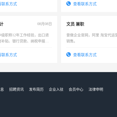
识之士，共享未来。
有高低压电工证和十几年工作
看联系方式
查看联系方式
计
08月08日
文员 兼职
中级职称12年工作经验，出口退
曾做企业官网，阿里 淘宝代运
府补贴、银行贷款、纳税申报、
销售。
公司策划，设建新账，理乱账业
务咨询等业务。欲求兼职会计工
看联系方式
查看联系方式
信息
招聘资讯
发布简历
企业入驻
会员中心
法律申明
们