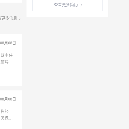
查看更多简历
看更多信息
08月08日
职班主任
任辅导教
工作
08月08日
销售经
安类保安
维修水电