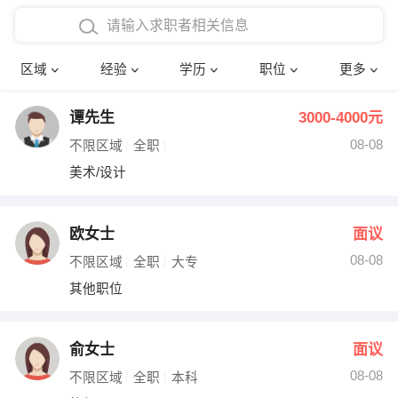
在校学生工作经验
本科
行政后勤
建筑装潢
确定
区域
经验
学历
职位
更多
三年以上工作经验
硕士
销售岗位
教师
谭先生
3000-4000元
四年以上工作经验
博士
文员
护士
08-08
不限区域
全职
五年以上工作经验
财务会计
传单派发
美术/设计
十年以上工作经验
超市零售
促销导购
欧女士
面议
网络IT
保健按摩
08-08
不限区域
全职
大专
其他职位
快递员
前台接待
收银员
技术员/工程师
俞女士
面议
08-08
水电/机修
部门经理
不限区域
全职
本科