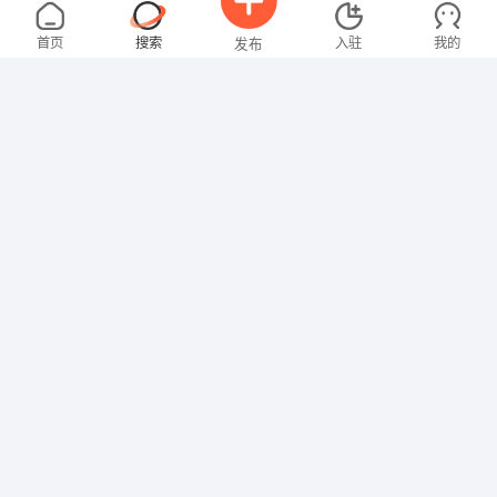
罗女士
4000-5000元
08-07
不限区域
全职
大专
首页
搜索
入驻
我的
发布
文员
陈先生
5000-8000元
08-07
不限区域
全职
招聘信息
求职简历
其他职位
黄女士
面议
08-07
不限区域
全职
技工/普工
聂女士
2000-3000元
08-07
不限区域
全职