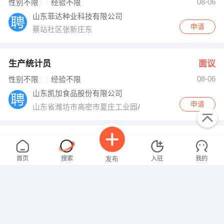
08-06
性别不限
经验不限
山东菲达种业科技有限公司
申请
蔡站社区张新庄东
生产统计员
面议
08-06
性别不限
经验不限
山东凯加食品股份有限公司
申请
山东省潍坊市高密市夏庄工业园A区138号
文员
面议
08-06
性别不限
经验不限
首页
搜索
入驻
我的
发布
中国长通通信建设有限公司高密项目部
申请
高密市中国长通通信建设有限公司高密项目部
普工+日结210/天
面议