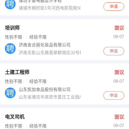
潍坊宇宙电脑会计学校
申请
诸城市棉织街1号河西电影院南50米路东（或家佳乐北鸿
培训师
面议
08-07
性别不限
经验不限
济南金合丽化妆品有限公司
申请
济南无影山东路翡翠郡南区32号楼
土建工程师
面议
08-07
性别不限
经验不限
山东凯加食品股份有限公司
申请
山东省潍坊市高密市夏庄工业园A区138号
电叉司机
面议
08-07
性别不限
经验不限