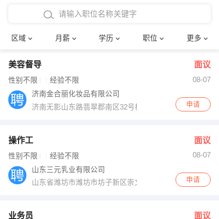
4000-5000元
本科
行政后勤
建筑装潢
确定
区域
月薪
学历
职位
更多
5000-8000元
硕士
销售岗位
教师
美容督导
面议
8000-12000元
博士
文员
护士
08-07
性别不限
经验不限
12000-20000元
财务会计
传单派发
济南金合丽化妆品有限公司
申请
济南无影山东路翡翠郡南区32号楼
其他
超市零售
促销导购
网络IT
保健按摩
操作工
面议
08-07
性别不限
经验不限
快递员
前台接待
山东三元乳业有限公司
申请
山东省潍坊市潍坊市坊子新区崇文街66号
收银员
技术员/工程师
水电/机修
部门经理
业务员
面议