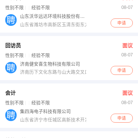
08-07
出纳
保险
性别不限
经验不限
山东沃华远达环境科技股份有限公司
编辑
法律
申请
山东省潍坊市高新区玉清东街东方路高新大厦
保洁
贸易采购
回访员
面议
跟单
理财顾问
08-07
性别不限
经验不限
济南健安喜生物科技有限公司
其他职位
申请
济南历下文化东路与山大路交叉口大东科技城
会计
面议
08-07
性别不限
经验不限
集四海电子科技有限公司
申请
山东省济宁市任城区高新技术开发区