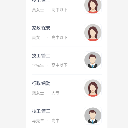
技工/普工
黄女士
·
高中以下
家政/保安
聂女士
·
高中以下
技工/普工
李先生
·
高中以下
行政/后勤
范女士
·
大专
技工/普工
马先生
·
高中