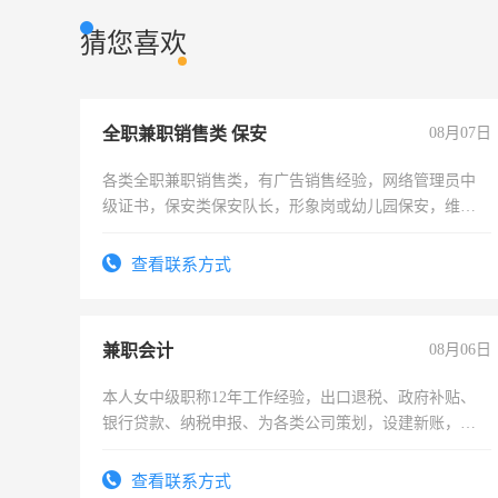
猜您喜欢
全职兼职销售类 保安
08月07日
各类全职兼职销售类，有广告销售经验，网络管理员中
级证书，保安类保安队长，形象岗或幼儿园保安，维修
水电有高低压电工证和十几年工作经验
查看联系方式
兼职会计
08月06日
本人女中级职称12年工作经验，出口退税、政府补贴、
银行贷款、纳税申报、为各类公司策划，设建新账，理
乱账业务，财务咨询等业务。欲求兼职会计工作
查看联系方式