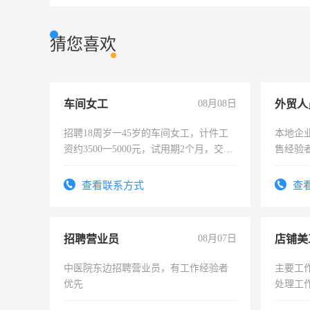
猜您喜欢
车间女工
08月08日
外贸人
招聘18周岁一45岁的车间女工，计件工
本地企
资约3500一5000元，试用期2个月，交五
售经验
险，有年薪假，年底福利
查看联系方式
查
招聘营业员
08月07日
店铺美
中医院东边招聘营业员，有工作经验者
主要工
优先
处理工
作时间