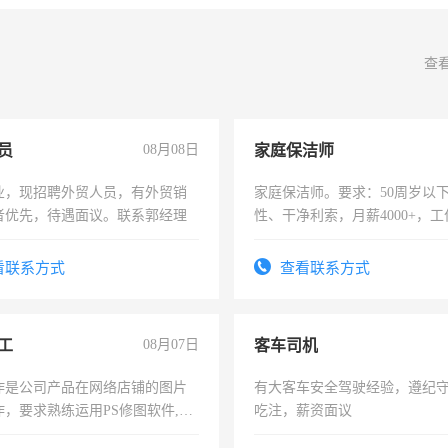
查
员
08月08日
家庭保洁师
业，现招聘外贸人员，有外贸销
家庭保洁师。要求：50周岁以
者优先，待遇面议。联系郭经理
性、干净利索，月薪4000+，
时间灵活，不需坐班，适合宝
太太等。
看联系方式
查看联系方式
工
08月07日
客车司机
作是公司产品在网络店铺的图片
有大客车安全驾驶经验，遵纪
作，要求熟练运用PS修图软件,工
吃注，薪资面议
每天8小时，待遇优厚。