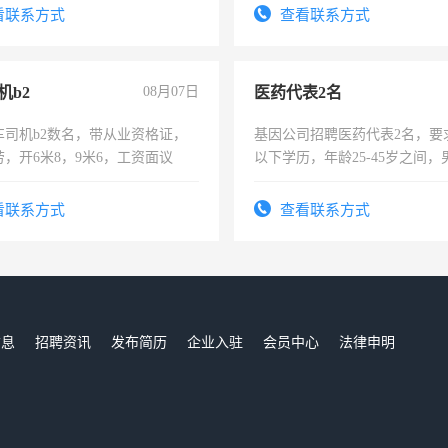
看联系方式
查看联系方式
机b2
08月07日
医药代表2名
车司机b2数名，带从业资格证，
基因公司招聘医药代表2名，要
，开6米8，9米6，工资面议
以下学历，年龄25-45岁之间，
可，需要具有营销经验，从事
表或者有医学资质的优先，底薪
看联系方式
查看联系方式
交五险。
信息
招聘资讯
发布简历
企业入驻
会员中心
法律申明
们