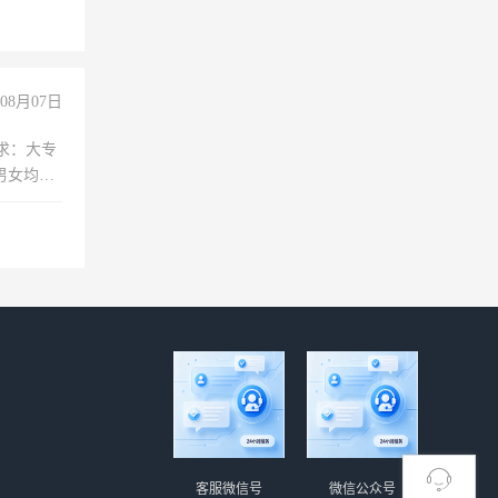
08月07日
求：大专
男女均
过医药代
+绩效，
客服微信号
微信公众号