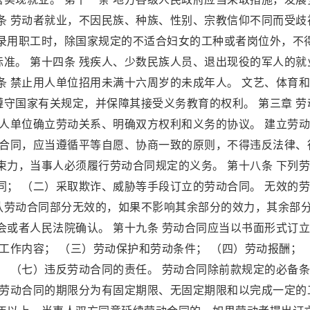
条 劳动者就业，不因民族、种族、性别、宗教信仰不同而受歧
在录用职工时，除国家规定的不适合妇女的工种或者岗位外，不
准。 第十四条 残疾人、少数民族人员、退出现役的军人的就
条 禁止用人单位招用未满十六周岁的未成年人。 文艺、体育
守国家有关规定，并保障其接受义务教育的权利。 第三章 劳
用人单位确立劳动关系、明确双方权利和义务的协议。 建立劳
动合同，应当遵循平等自愿、协商一致的原则，不得违反法律、
束力，当事人必须履行劳动合同规定的义务。 第十八条 下列
同； （二）采取欺诈、威胁等手段订立的劳动合同。 无效的
认劳动合同部分无效的，如果不影响其余部分的效力，其余部
会或者人民法院确认。 第十九条 劳动合同应当以书面形式订
）工作内容； （三）劳动保护和劳动条件； （四）劳动报酬；
； （七）违反劳动合同的责任。 劳动合同除前款规定的必备
 劳动合同的期限分为有固定期限、无固定期限和以完成一定的