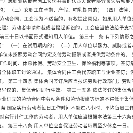
（一）患职业病或者因工负伤并被确认丧失或者部分丧失劳动能
的； （三）女职工在孕期、产假、哺乳期内的； （四）法律
除劳动合同，工会认为不适当的，有权提出意见。如果用人单位
处理；劳动者申请仲裁或者提起诉讼的，工会应当依法给予支
提前三十日以书面形式通知用人单位。 第三十二条 有下列情形
： （一）在试用期内的； （二）用人单位以暴力、威胁或者
单位未按照劳动合同约定支付劳动报酬或者提供劳动条件的。 
、工作时间、休息休假、劳动安全卫生、保险福利等事项，签订
者全体职工讨论通过。 集体合同由工会代表职工与企业签订；
。 第三十四条 集体合同签订后应当报送劳动行政部门；劳动
异议的，集体合同即行生效。 第三十五条 依法签订的集体合
企业订立的劳动合同中劳动条件和劳动报酬等标准不得低于集
十六条 国家实行劳动者每日工作时间不超过八小时、平均每周工
 对实行计件工作的劳动者，用人单位应当根据本法第三十六条
。 第三十八条 用人单位应当保证劳动者每周至少休息一日。