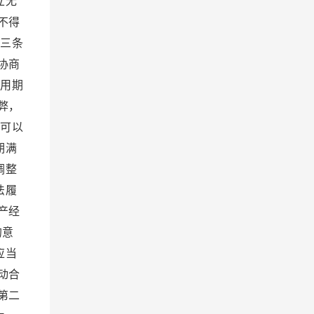
立无
不得
十三条
协商
试用期
弊，
位可以
期满
调整
法履
产经
的意
应当
动合
第二