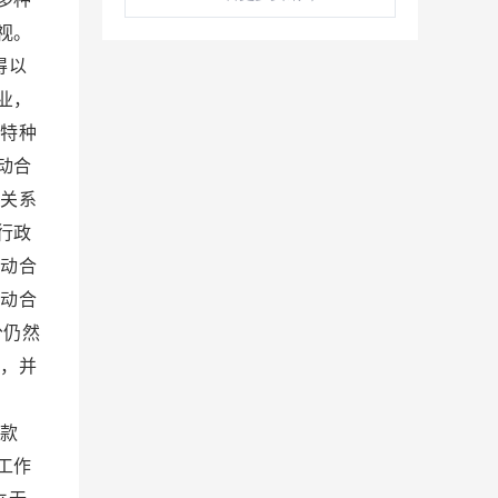
视。
得以
业，
和特种
动合
动关系
行政
劳动合
劳动合
分仍然
立，并
条款
工作