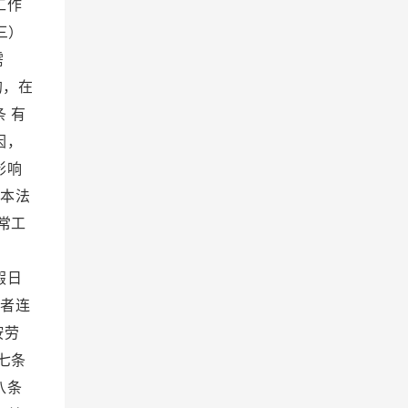
工作
三）
需
的，在
 有
因，
影响
反本法
常工
；
假日
动者连
按劳
七条
八条