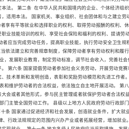
本法。 第二条 在中华人民共和国境内的企业、个体经济组
者，适用本法。 国家机关、事业组织、社会团体和与之建立劳
动者享有平等就业和选择职业的权利、取得劳动报酬的权利、
受职业技能培训的权利、享受社会保险和福利的权利、提请劳
劳动者应当完成劳动任务，提高职业技能，执行劳动安全卫生规
应当依法建立和完善规章制度，保障劳动者享有劳动权利和履
就业，发展职业教育，制定劳动标准，调节社会收入，完善社会
。 第六条 国家提倡劳动者参加社会义务劳动，开展劳动竞赛
究、技术革新和发明创造，表彰和奖励劳动模范和先进工作者。
代表和维护劳动者的合法权益，依法独立自主地开展活动。 第
表大会或者其他形式，参与民主管理或者就保护劳动者合法权
政部门主管全国劳动工作。 县级以上地方人民政府劳动行政部
 第十条 国家通过促进经济和社会发展，创造就业条件，扩大就
律、行政法规规定的范围内兴办产业或者拓展经营，增加就业。
实现就业。 第十一条 地方各级人民政府应当采取措施，发展