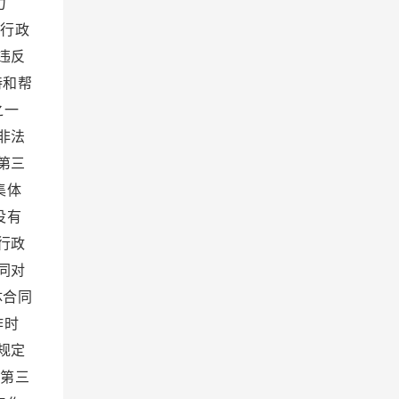
力
、行政
违反
持和帮
之一
非法
第三
集体
没有
行政
同对
体合同
作时
规定
 第三