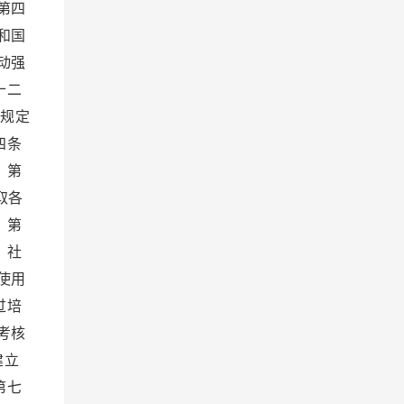
第四
和国
动强
十二
家规定
四条
 第
取各
 第
、社
使用
过培
考核
建立
第七