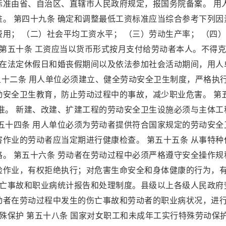
标准由省、自治区、直辖市人民政府规定，报国务院备案。 用
。 第四十九条 确定和调整最低工资标准应当综合参考下列因
用； （二）社会平均工资水平； （三）劳动生产率； （四
 第五十条 工资应当以货币形式按月支付给劳动者本人。不得
者在法定休假日和婚丧假期间以及依法参加社会活动期间，用人
第五十二条 用人单位必须建立、健全劳动安全卫生制度，严格执
动安全卫生教育，防止劳动过程中的事故，减少职业危害。 第
准。 新建、改建、扩建工程的劳动安全卫生设施必须与主体工
五十四条 用人单位必须为劳动者提供符合国家规定的劳动安全
作业的劳动者应当定期进行健康检查。 第五十五条 从事特种
。 第五十六条 劳动者在劳动过程中必须严格遵守安全操作规
险作业，有权拒绝执行；对危害生命安全和身体健康的行为，
伤亡事故和职业病统计报告和处理制度。县级以上各级人民政府
动者在劳动过程中发生的伤亡事故和劳动者的职业病状况，进
特殊保护 第五十八条 国家对女职工和未成年工实行特殊劳动保