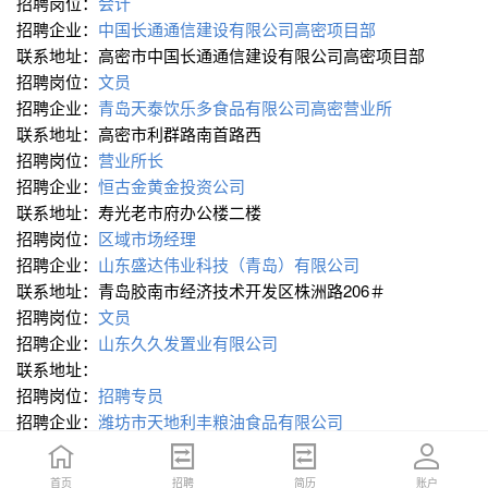
招聘岗位：
会计
招聘企业：
中国长通通信建设有限公司高密项目部
联系地址：高密市中国长通通信建设有限公司高密项目部
招聘岗位：
文员
招聘企业：
青岛天泰饮乐多食品有限公司高密营业所
联系地址：高密市利群路南首路西
招聘岗位：
营业所长
招聘企业：
恒古金黄金投资公司
联系地址：寿光老市府办公楼二楼
招聘岗位：
区域市场经理
招聘企业：
山东盛达伟业科技（青岛）有限公司
联系地址：青岛胶南市经济技术开发区株洲路206＃
招聘岗位：
文员
招聘企业：
山东久久发置业有限公司
联系地址：
招聘岗位：
招聘专员
招聘企业：
潍坊市天地利丰粮油食品有限公司
联系地址：诸城市兴华东路145号
招聘岗位：
销售部经理
配粉师
首页
首页
招聘
招聘
简历
简历
账户
账户