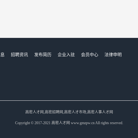
信息
招聘资讯
发布简历
企业入驻
会员中心
法律申明
们
高密人才网,高密招聘网,高密人才市场,高密人事人才网
Copyright © 2017-2021 高密人才网 www.gmzpw.cn All rights reserved.