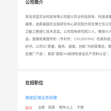
公司简介
青岛深蓝农业科技有限公司是以农业科技研发、科技成
雄厚，由原美国农业部研究中心研究院方同光博士任公
卫勤工教授仁技术总监。公司现有研究院31人，教授16
品，是拥有美国专利（专利号：CN1269339A）的
好评。公司以“质量、服务、速度、创新”为经营理念，
定推广产品”，曾获“国家AA级绿色食品生产资料认证”
在招职位
高密区域业务经理
/
全职
/
高密
/
两年以上
/
不限
面议